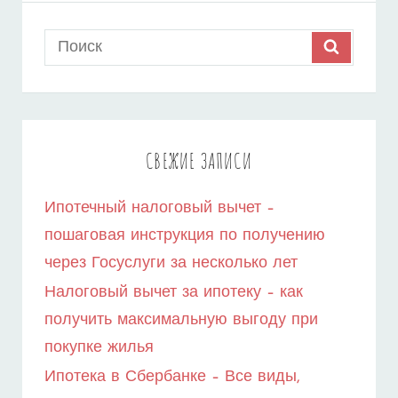
ПЕРВОНАЧАЛЬНОГО
Search
SEARCH
ВЗНОСА
for:
–
КАК
ПОЛУЧИТЬ
СВЕЖИЕ ЗАПИСИ
КРЕДИТ
Ипотечный налоговый вычет –
С
пошаговая инструкция по получению
НИЗКИМ
через Госуслуги за несколько лет
РЕЙТИНГОМ?
Налоговый вычет за ипотеку – как
получить максимальную выгоду при
покупке жилья
Ипотека в Сбербанке – Все виды,