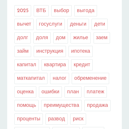
2025
ВТБ
выбор
выгода
вычет
госуслуги
деньги
дети
долг
доля
дом
жилье
заем
займ
инструкция
ипотека
капитал
квартира
кредит
маткапитал
налог
обременение
оценка
ошибки
план
платеж
помощь
преимущества
продажа
проценты
развод
риск