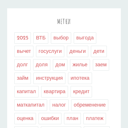
МЕТКИ
2025
ВТБ
выбор
выгода
вычет
госуслуги
деньги
дети
долг
доля
дом
жилье
заем
займ
инструкция
ипотека
капитал
квартира
кредит
маткапитал
налог
обременение
оценка
ошибки
план
платеж