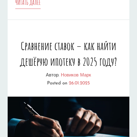
СЕМЕЙНАЯ
ЧИТАТЬ ДАЛЕЕ
ИПОТЕКА
СО
СТАВКОЙ
Сравнение ставок – как найти
6%
дешёрую ипотеку в 2025 году?
–
УСЛОВИЯ
Автор:
Новиков Марк
И
Posted on
26.01.2025
ТРЕБОВАНИЯ
ДЛЯ
ПОЛУЧЕНИЯ