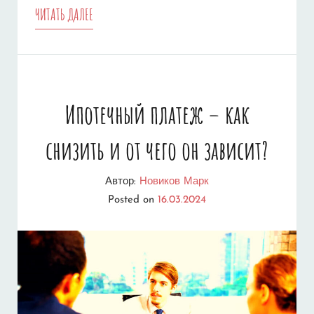
СРАВНЕНИЕ
ЧИТАТЬ ДАЛЕЕ
СТАВОК
–
КАК
Ипотечный платеж – как
НАЙТИ
снизить и от чего он зависит?
ДЕШЁРУЮ
ИПОТЕКУ
Автор:
Новиков Марк
В
Posted on
16.03.2024
2025
ГОДУ?