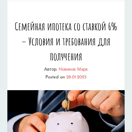
КВАРТИРУ
–
Семейная ипотека со ставкой 6%
АКТУАЛЬНЫЕ
– Условия и требования для
ПРОЦЕНТЫ
И
получения
УСЛОВИЯ
Автор:
Новиков Марк
В
Posted on
28.01.2025
2025
ГОДУ