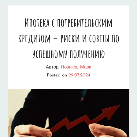
ОФОРМЛЕНИЯ
ИПОТЕКИ
Ипотека с потребительским
С
кредитом – риски и советы по
МАТЕРИНСКИМ
КАПИТАЛОМ
успешному получению
–
Автор:
Новиков Марк
ПОЛНОЕ
Posted on
29.07.2024
РУКОВОДСТВО