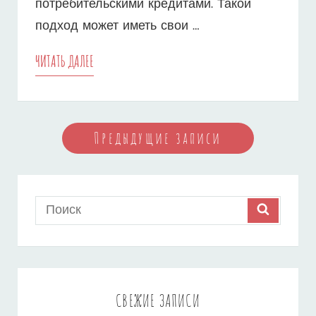
потребительскими кредитами. Такой
подход может иметь свои …
ИПОТЕКА
ЧИТАТЬ ДАЛЕЕ
С
ПОТРЕБИТЕЛЬСКИМ
Навигация
Предыдущие записи
КРЕДИТОМ
по
–
записям
РИСКИ
Search
SEARCH
И
for:
СОВЕТЫ
ПО
СВЕЖИЕ ЗАПИСИ
УСПЕШНОМУ