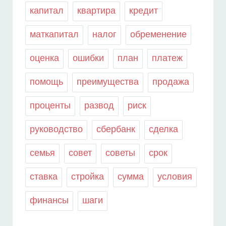
капитал
квартира
кредит
маткапитал
налог
обременение
оценка
ошибки
план
платеж
помощь
преимущества
продажа
проценты
развод
риск
руководство
сбербанк
сделка
семья
совет
советы
срок
ставка
стройка
сумма
условия
финансы
шаги