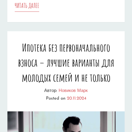
5
ЧИТАТЬ ДАЛЕЕ
КЛЮЧЕВЫХ
ШАГОВ
К
Ипотека без первоначального
УСПЕШНОЙ
взноса – лучшие варианты для
ИПОТЕКЕ
–
молодых семей и не только
КАК
Автор:
Новиков Марк
ВЫБРАТЬ
Posted on
20.11.2024
ИДЕАЛЬНЫЙ
КРЕДИТ
НА