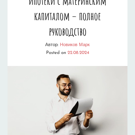
ипотеки с материнским
ПОКУПКА
капиталом – полное
КВАРТИРЫ
руководство
В
2023
Автор:
Новиков Марк
Posted on
22.08.2024
ГОДУ?