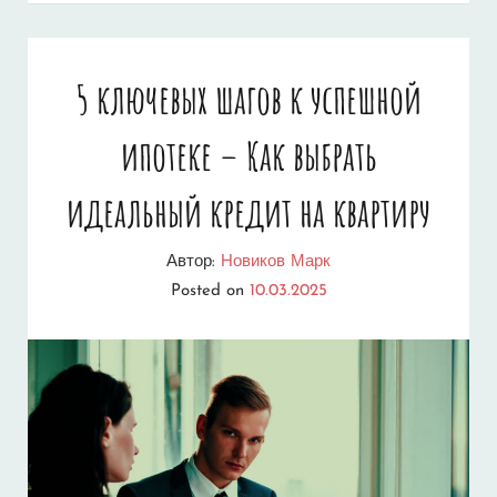
КВАРТИРУ
–
5 ключевых шагов к успешной
АКТУАЛЬНЫЕ
ипотеке – Как выбрать
ПРОЦЕНТЫ
И
идеальный кредит на квартиру
УСЛОВИЯ
Автор:
Новиков Марк
В
Posted on
10.03.2025
2025
ГОДУ