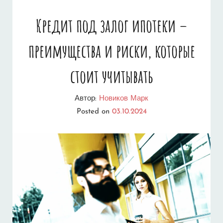
–
Кредит под залог ипотеки –
СКОЛЬКО
преимущества и риски, которые
РАЗ
МОЖНО
стоит учитывать
ПОЛУЧИТЬ
Автор:
Новиков Марк
ИПОТЕЧНЫЙ
Posted on
03.10.2024
КРЕДИТ?