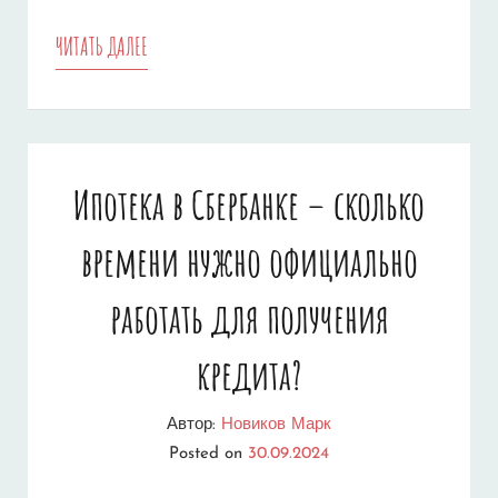
КРЕДИТ
ЧИТАТЬ ДАЛЕЕ
ПОД
ЗАЛОГ
ИПОТЕКИ
Ипотека в Сбербанке – сколько
–
времени нужно официально
ПРЕИМУЩЕСТВА
И
работать для получения
РИСКИ,
кредита?
КОТОРЫЕ
СТОИТ
Автор:
Новиков Марк
Posted on
30.09.2024
УЧИТЫВАТЬ