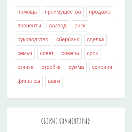
помощь
преимущества
продажа
проценты
развод
риск
руководство
сбербанк
сделка
семья
совет
советы
срок
ставка
стройка
сумма
условия
финансы
шаги
СВЕЖИЕ КОММЕНТАРИИ