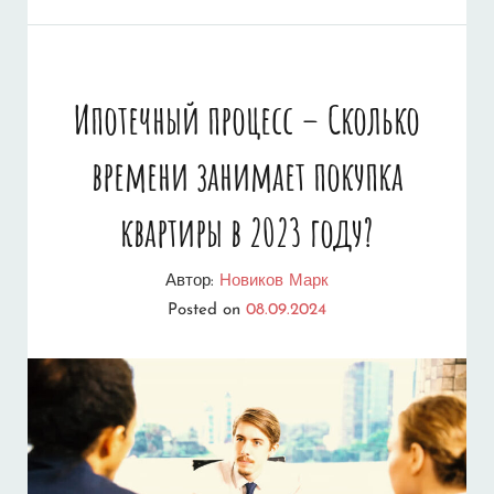
ПРАВИЛЬНО
ОФОРМИТЬ
ПРОДАЖУ
Ипотечный процесс – Сколько
ИПОТЕКИ
времени занимает покупка
–
ПОШАГОВОЕ
квартиры в 2023 году?
РУКОВОДСТВО
Автор:
Новиков Марк
ДЛЯ
Posted on
08.09.2024
УСПЕШНОЙ
СДЕЛКИ