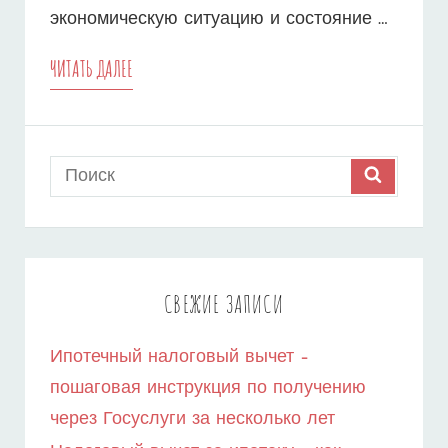
экономическую ситуацию и состояние …
ИПОТЕЧНЫЙ
ЧИТАТЬ ДАЛЕЕ
ПРОЦЕСС
–
Search
SEARCH
СКОЛЬКО
for:
ВРЕМЕНИ
ЗАНИМАЕТ
ПОКУПКА
СВЕЖИЕ ЗАПИСИ
КВАРТИРЫ
Ипотечный налоговый вычет –
В
пошаговая инструкция по получению
2023
через Госуслуги за несколько лет
ГОДУ?