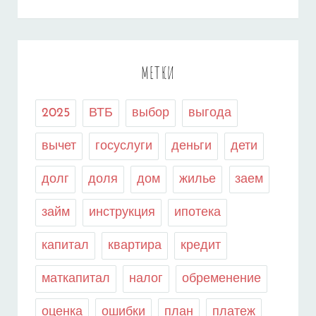
МЕТКИ
2025
ВТБ
выбор
выгода
вычет
госуслуги
деньги
дети
долг
доля
дом
жилье
заем
займ
инструкция
ипотека
капитал
квартира
кредит
маткапитал
налог
обременение
оценка
ошибки
план
платеж