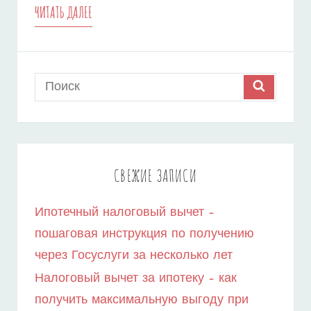
СРАВНЕНИЕ
ЧИТАТЬ ДАЛЕЕ
УСЛОВИЙ
СЕЛЬСКОЙ
Search
SEARCH
ИПОТЕКИ
for:
В
2025
ГОДУ
СВЕЖИЕ ЗАПИСИ
–
Ипотечный налоговый вычет –
СБЕРБАНК
пошаговая инструкция по получению
И
через Госуслуги за несколько лет
ДРУГИЕ
Налоговый вычет за ипотеку – как
БАНКИ
получить максимальную выгоду при