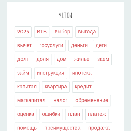
МЕТКИ
2025
ВТБ
выбор
выгода
вычет
госуслуги
деньги
дети
долг
доля
дом
жилье
заем
займ
инструкция
ипотека
капитал
квартира
кредит
маткапитал
налог
обременение
оценка
ошибки
план
платеж
помощь
преимущества
продажа