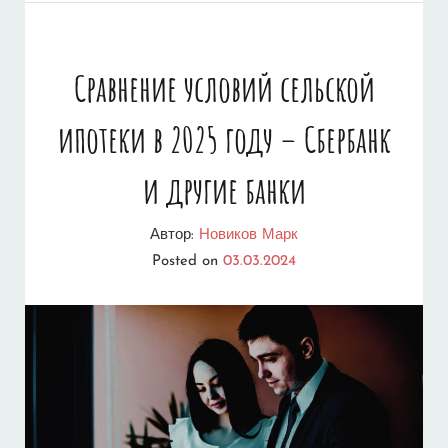
В
2025
Сравнение условий сельской
ГОДУ
ипотеки в 2025 году – Сбербанк
–
АКТУАЛЬНЫЕ
и другие банки
ПРОЦЕНТНЫЕ
Автор:
Новиков Марк
СТАВКИ
Posted on
03.03.2024
И
УСЛОВИЯ
ДЛЯ
ПОЛУЧЕНИЯ