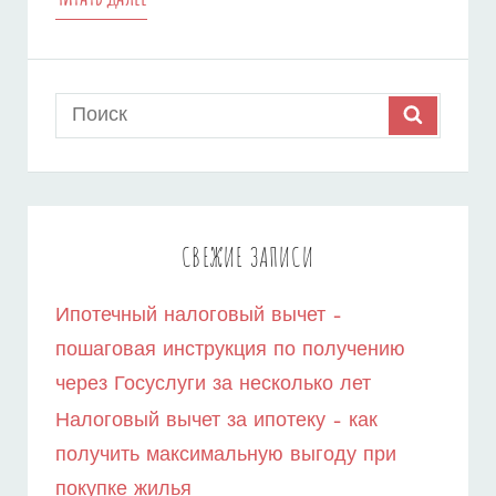
КАПИТАЛ
–
Search
SEARCH
КАК
for:
ЭФФЕКТИВНО
ИСПОЛЬЗОВАТЬ
ЕГО
СВЕЖИЕ ЗАПИСИ
В
Ипотечный налоговый вычет –
КАЧЕСТВЕ
пошаговая инструкция по получению
ПЕРВОНАЧАЛЬНОГО
через Госуслуги за несколько лет
ВЗНОСА
Налоговый вычет за ипотеку – как
ПО
получить максимальную выгоду при
покупке жилья