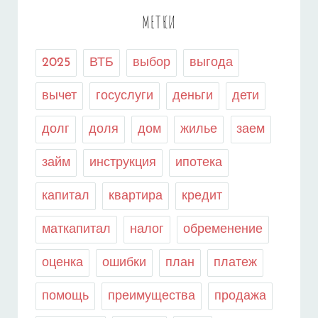
МЕТКИ
2025
ВТБ
выбор
выгода
вычет
госуслуги
деньги
дети
долг
доля
дом
жилье
заем
займ
инструкция
ипотека
капитал
квартира
кредит
маткапитал
налог
обременение
оценка
ошибки
план
платеж
помощь
преимущества
продажа