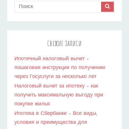
Search
SEARCH
К
for:
УСПЕШНОЙ
ИПОТЕКЕ
–
СВЕЖИЕ ЗАПИСИ
КАК
Ипотечный налоговый вычет –
ВЫБРАТЬ
пошаговая инструкция по получению
ИДЕАЛЬНЫЙ
через Госуслуги за несколько лет
КРЕДИТ
Налоговый вычет за ипотеку – как
НА
получить максимальную выгоду при
покупке жилья
КВАРТИРУ
Ипотека в Сбербанке – Все виды,
условия и преимущества для