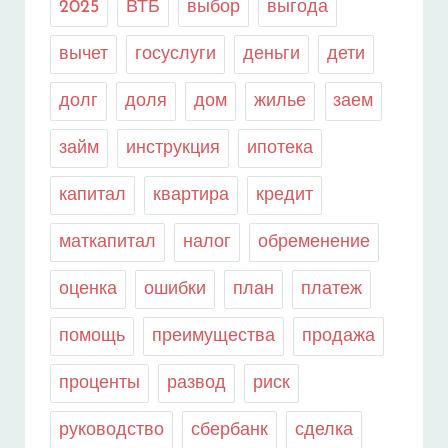
2025
ВТБ
выбор
выгода
вычет
госуслуги
деньги
дети
долг
доля
дом
жилье
заем
займ
инструкция
ипотека
капитал
квартира
кредит
маткапитал
налог
обременение
оценка
ошибки
план
платеж
помощь
преимущества
продажа
проценты
развод
риск
руководство
сбербанк
сделка