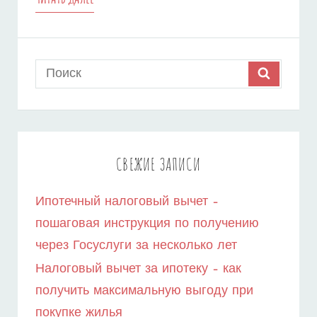
В
ВТБ
Search
SEARCH
–
for:
ПОШАГОВАЯ
ИНСТРУКЦИЯ
ПО
СВЕЖИЕ ЗАПИСИ
ЗАКРЫТИЮ
Ипотечный налоговый вычет –
ЗАДОЛЖЕННОСТИ
пошаговая инструкция по получению
И
через Госуслуги за несколько лет
ИЗБАВЛЕНИЮ
Налоговый вычет за ипотеку – как
ОТ
получить максимальную выгоду при
покупке жилья