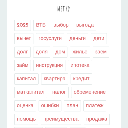
МЕТКИ
2025
ВТБ
выбор
выгода
вычет
госуслуги
деньги
дети
долг
доля
дом
жилье
заем
займ
инструкция
ипотека
капитал
квартира
кредит
маткапитал
налог
обременение
оценка
ошибки
план
платеж
помощь
преимущества
продажа