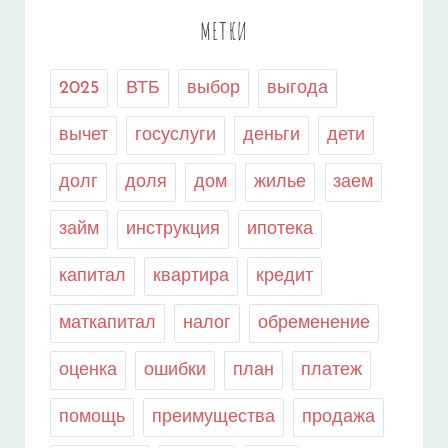
МЕТКИ
2025
ВТБ
выбор
выгода
вычет
госуслуги
деньги
дети
долг
доля
дом
жилье
заем
займ
инструкция
ипотека
капитал
квартира
кредит
маткапитал
налог
обременение
оценка
ошибки
план
платеж
помощь
преимущества
продажа