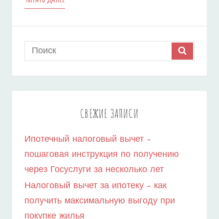
БЕЗ
ПЕРВОНАЧАЛЬНОГО
Search
SEARCH
ВЗНОСА
for:
–
КАК
ПОЛУЧИТЬ
СВЕЖИЕ ЗАПИСИ
КРЕДИТ
Ипотечный налоговый вычет –
С
пошаговая инструкция по получению
НИЗКИМ
через Госуслуги за несколько лет
РЕЙТИНГОМ?
Налоговый вычет за ипотеку – как
получить максимальную выгоду при
покупке жилья