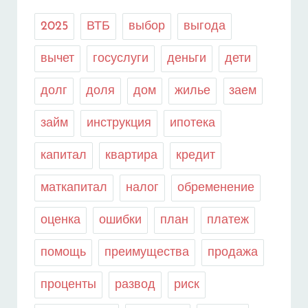
2025
ВТБ
выбор
выгода
вычет
госуслуги
деньги
дети
долг
доля
дом
жилье
заем
займ
инструкция
ипотека
капитал
квартира
кредит
маткапитал
налог
обременение
оценка
ошибки
план
платеж
помощь
преимущества
продажа
проценты
развод
риск