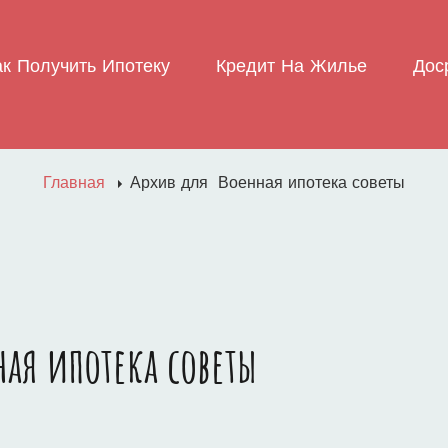
ак Получить Ипотеку
Кредит На Жилье
Дос
Главная
Архив для
Военная ипотека советы
ная ипотека советы