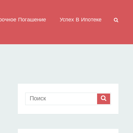
рочное Погашение
Успех В Ипотеке
ПОИС
Search
SEARCH
for: