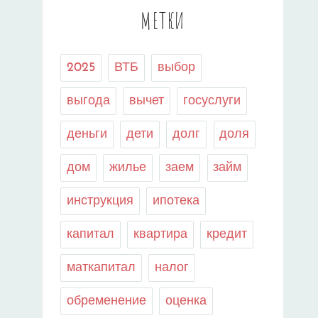
МЕТКИ
2025
ВТБ
выбор
выгода
вычет
госуслуги
деньги
дети
долг
доля
дом
жилье
заем
займ
инструкция
ипотека
капитал
квартира
кредит
маткапитал
налог
обременение
оценка