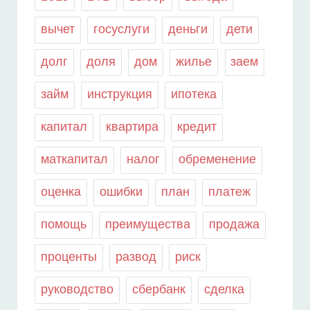
вычет
госуслуги
деньги
дети
долг
доля
дом
жилье
заем
займ
инструкция
ипотека
капитал
квартира
кредит
маткапитал
налог
обременение
оценка
ошибки
план
платеж
помощь
преимущества
продажа
проценты
развод
риск
руководство
сбербанк
сделка