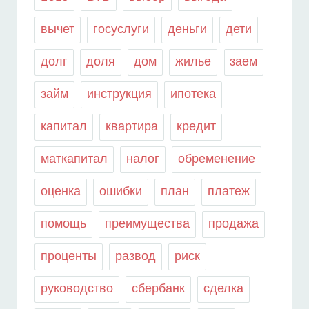
вычет
госуслуги
деньги
дети
долг
доля
дом
жилье
заем
займ
инструкция
ипотека
капитал
квартира
кредит
маткапитал
налог
обременение
оценка
ошибки
план
платеж
помощь
преимущества
продажа
проценты
развод
риск
руководство
сбербанк
сделка