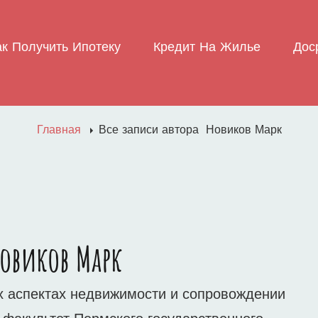
ак Получить Ипотеку
Кредит На Жилье
Дос
Главная
Все записи автора
Новиков Марк
овиков Марк
х аспектах недвижимости и сопровождении