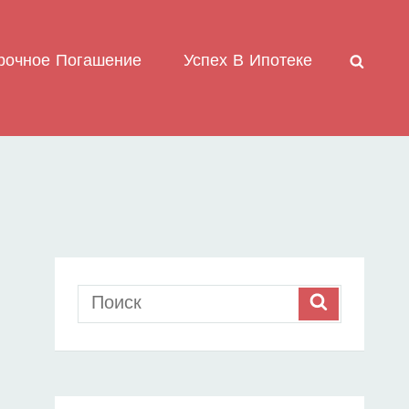
рочное Погашение
Успех В Ипотеке
ПОИС
Search
SEARCH
for: