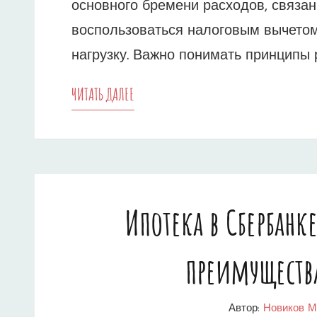
основного бремени расходов, связан
воспользоваться налоговым вычетом
нагрузку. Важно понимать принципы 
НАЛОГОВЫЙ
ЧИТАТЬ ДАЛЕЕ
ВЫЧЕТ
ЗА
ИПОТЕКУ
Ипотека в Сбербанк
–
КАК
преимуществ
ПОЛУЧИТЬ
МАКСИМАЛЬНУЮ
Автор:
Новиков М