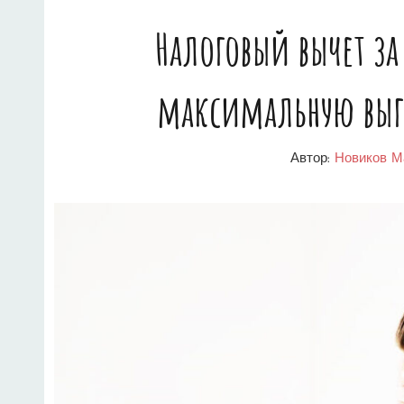
Налоговый вычет за
ПОШАГОВАЯ
ИНСТРУКЦИЯ
максимальную выг
ПО
ПОЛУЧЕНИЮ
Автор:
Новиков М
ЧЕРЕЗ
ГОСУСЛУГИ
ЗА
НЕСКОЛЬКО
ЛЕТ