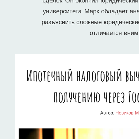
сделок. Он окончил юридический
университета. Марк обладает ан
разъяснить сложные юридические
отличается вним
Ипотечный налоговый выч
получению через Го
Автор:
Новиков М