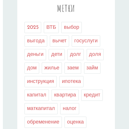
МЕТКИ
2025
ВТБ
выбор
выгода
вычет
госуслуги
деньги
дети
долг
доля
дом
жилье
заем
займ
инструкция
ипотека
капитал
квартира
кредит
маткапитал
налог
обременение
оценка