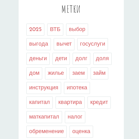
МЕТКИ
2025
ВТБ
выбор
выгода
вычет
госуслуги
деньги
дети
долг
доля
дом
жилье
заем
займ
инструкция
ипотека
капитал
квартира
кредит
маткапитал
налог
обременение
оценка