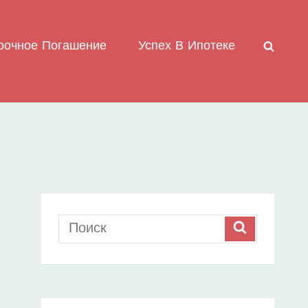
рочное Погашение
Успех В Ипотеке
ПОИС
Search
SEARCH
for: