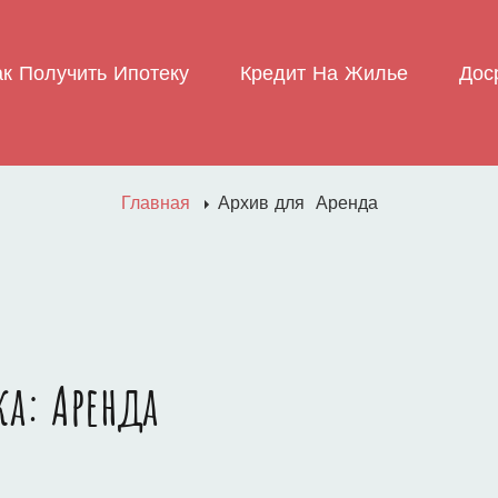
ак Получить Ипотеку
Кредит На Жилье
Дос
Главная
Архив для
Аренда
ка:
Аренда