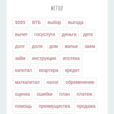
МЕТКИ
2025
ВТБ
выбор
выгода
вычет
госуслуги
деньги
дети
долг
доля
дом
жилье
заем
займ
инструкция
ипотека
капитал
квартира
кредит
маткапитал
налог
обременение
оценка
ошибки
план
платеж
помощь
преимущества
продажа