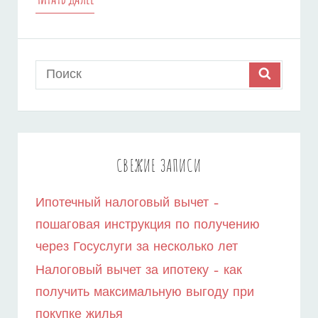
ИНСТРУКЦИЯ
–
Search
SEARCH
КАК
for:
ОФОРМИТЬ
ВОЗВРАТ
ПО
СВЕЖИЕ ЗАПИСИ
ИПОТЕКЕ
Ипотечный налоговый вычет –
ЧЕРЕЗ
пошаговая инструкция по получению
ГОСУСЛУГИ
через Госуслуги за несколько лет
–
Налоговый вычет за ипотеку – как
ПРОСТОЕ
получить максимальную выгоду при
покупке жилья