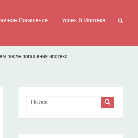
рочное Погашение
Успех В Ипотеке
ПОИС
ям после погашения ипотеки
Search
SEARCH
for: