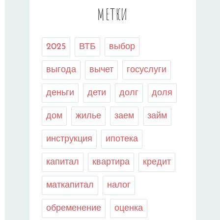
МЕТКИ
2025
ВТБ
выбор
выгода
вычет
госуслуги
деньги
дети
долг
доля
дом
жилье
заем
займ
инструкция
ипотека
капитал
квартира
кредит
маткапитал
налог
обременение
оценка