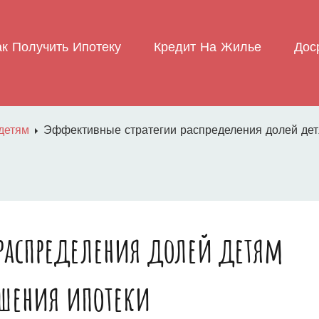
ак Получить Ипотеку
Кредит На Жилье
Дос
детям
Эффективные стратегии распределения долей дет
 распределения долей детям
ашения ипотеки