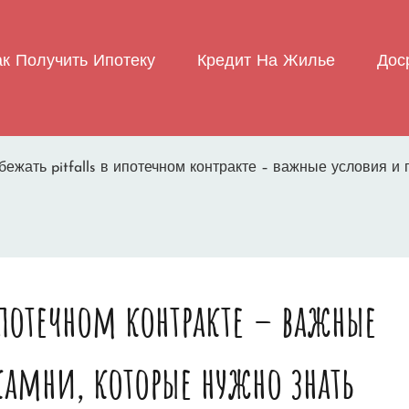
ак Получить Ипотеку
Кредит На Жилье
Дос
бежать pitfalls в ипотечном контракте – важные условия и
 ипотечном контракте – важные
амни, которые нужно знать