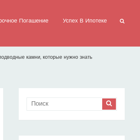
рочное Погашение
Успех В Ипотеке
ПОИС
 подводные камни, которые нужно знать
Search
SEARCH
for: