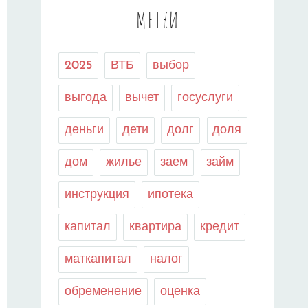
МЕТКИ
2025
ВТБ
выбор
выгода
вычет
госуслуги
деньги
дети
долг
доля
дом
жилье
заем
займ
инструкция
ипотека
капитал
квартира
кредит
маткапитал
налог
обременение
оценка